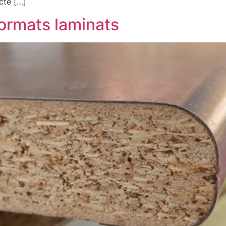
cte […]
formats laminats