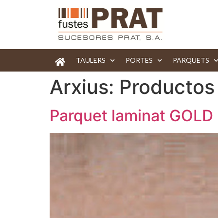
TAULERS
PORTES
PARQUETS
Arxius:
Productos
Parquet laminat GOLD p