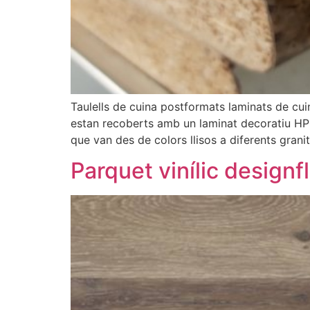
Taulells de cuina postformats laminats de cu
estan recoberts amb un laminat decoratiu HPL
que van des de colors llisos a diferents granit
Parquet vinílic designf