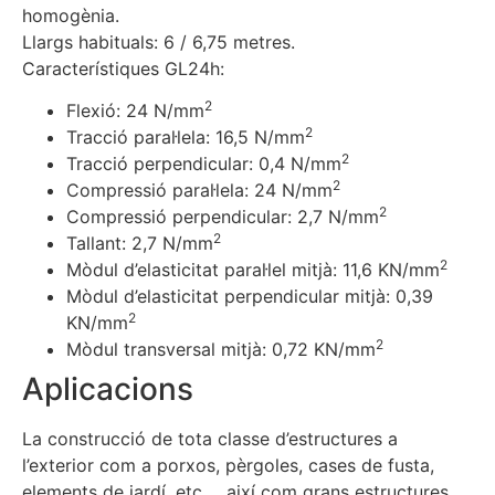
homogènia.
Llargs habituals: 6 / 6,75 metres.
Característiques GL24h:
2
Flexió: 24 N/mm
2
Tracció paral·lela: 16,5 N/mm
2
Tracció perpendicular: 0,4 N/mm
2
Compressió paral·lela: 24 N/mm
2
Compressió perpendicular: 2,7 N/mm
2
Tallant: 2,7 N/mm
2
Mòdul d’elasticitat paral·lel mitjà: 11,6 KN/mm
Mòdul d’elasticitat perpendicular mitjà: 0,39
2
KN/mm
2
Mòdul transversal mitjà: 0,72 KN/mm
Aplicacions
La construcció de tota classe d’estructures a
l’exterior com a porxos, pèrgoles, cases de fusta,
elements de jardí, etc…, així com grans estructures