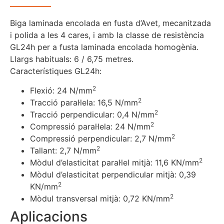
Biga laminada encolada en fusta d’Avet, mecanitzada
i polida a les 4 cares, i amb la classe de resistència
GL24h per a fusta laminada encolada homogènia.
Llargs habituals: 6 / 6,75 metres.
Característiques GL24h:
2
Flexió: 24 N/mm
2
Tracció paral·lela: 16,5 N/mm
2
Tracció perpendicular: 0,4 N/mm
2
Compressió paral·lela: 24 N/mm
2
Compressió perpendicular: 2,7 N/mm
2
Tallant: 2,7 N/mm
2
Mòdul d’elasticitat paral·lel mitjà: 11,6 KN/mm
Mòdul d’elasticitat perpendicular mitjà: 0,39
2
KN/mm
2
Mòdul transversal mitjà: 0,72 KN/mm
Aplicacions