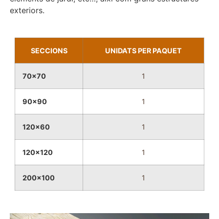
exteriors.
SECCIONS
UNIDATS PER PAQUET
70x70
1
90x90
1
120x60
1
120x120
1
200x100
1