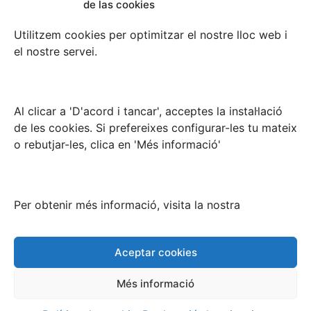
de las cookies
L´Hospitalet de Llobregat
(08902) BARCELONA
Utilitzem cookies per optimitzar el nostre lloc web i
el nostre servei.
Tel: 93.332.46.99
Magatzem
Al clicar a 'D'acord i tancar', acceptes la instal·lació
de les cookies. Si prefereixes configurar-les tu mateix
o rebutjar-les, clica en 'Més informació'
Avda/ Prat de la Riba 189
Pallejà
(08780) BARCELONA
Per obtenir més informació, visita la nostra
Tel: 93.663.25.82
Copyright 2021 Fustes Prat
Aceptar cookies
Més informació
Política de privacitat
|
Política de cookies
|
Avis Legal