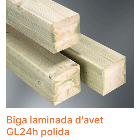
Biga laminada d'avet
GL24h polida