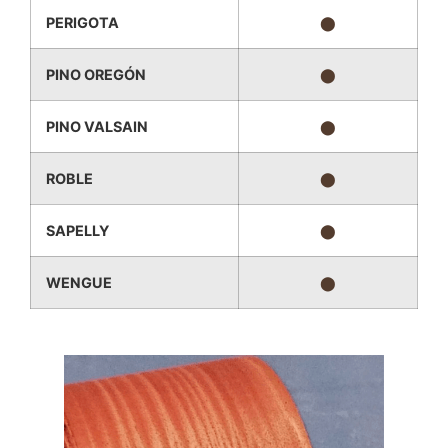
PERIGOTA
⬤
PINO OREGÓN
⬤
PINO VALSAIN
⬤
ROBLE
⬤
SAPELLY
⬤
WENGUE
⬤