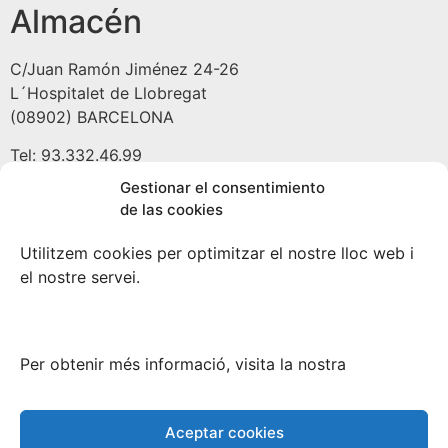
Almacén
C/Juan Ramón Jiménez 24-26
L´Hospitalet de Llobregat
(08902) BARCELONA
Tel: 93.332.46.99
Gestionar el consentimiento
de las cookies
Almacén
Utilitzem cookies per optimitzar el nostre lloc web i
el nostre servei.
Avda/ Prat de la Riba 189
Pallejà
(08780) BARCELONA
Per obtenir més informació, visita la nostra
Tel: 93.663.25.82
Copyright 2021 Fustes Prat
Aceptar cookies