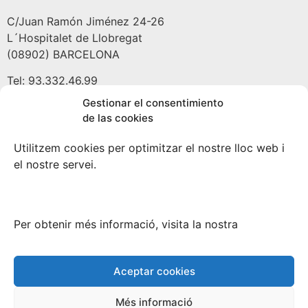
C/Juan Ramón Jiménez 24-26
L´Hospitalet de Llobregat
(08902) BARCELONA
Tel: 93.332.46.99
Gestionar el consentimiento
de las cookies
Almacén
Utilitzem cookies per optimitzar el nostre lloc web i
el nostre servei.
Avda/ Prat de la Riba 189
Pallejà
(08780) BARCELONA
Per obtenir més informació, visita la nostra
Tel: 93.663.25.82
Copyright 2021 Fustes Prat
Aceptar cookies
Més informació