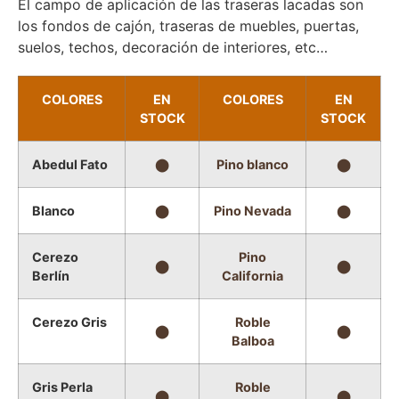
El campo de aplicación de las traseras lacadas son
los fondos de cajón, traseras de muebles, puertas,
suelos, techos, decoración de interiores, etc…
COLORES
EN
COLORES
EN
STOCK
STOCK
Abedul Fato
⬤
Pino blanco
⬤
Blanco
⬤
Pino Nevada
⬤
Cerezo
Pino
⬤
⬤
Berlín
California
Cerezo Gris
Roble
⬤
⬤
Balboa
Gris Perla
Roble
⬤
⬤